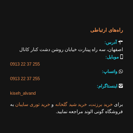
راه‌های ارتباطی

آدرس:
اصفهان، سه راه پینارت خیابان روشن دشت کنار کانال

موبایل:
0913 22 37 255

واتساپ:
0913 22 37 255

اینستاگرام:
kiseh_alvand
برای
خرید برزنت
،
خرید شید گلخانه
و
خرید توری سایبان
به
فروشگاه گونی الوند مراجعه نمایید.