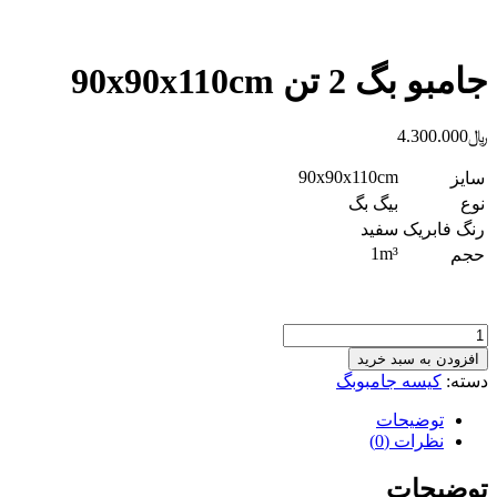
جامبو بگ 2 تن 90x90x110cm
﷼
4.300.000
90x90x110cm
سایز
نوع
بیگ بگ
رنگ فابریک
سفید
1m³
حجم
جامبو
بگ
افزودن به سبد خرید
2
دسته:
کیسه جامبوبگ
تن
90x90x110cm
توضیحات
عدد
نظرات (0)
توضیحات