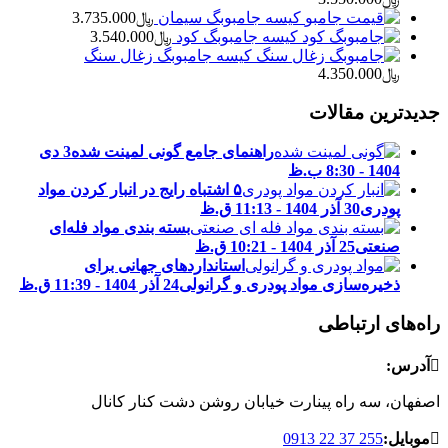
کیسه جامبوبگ سیمان
﷼
3.735.000
کیسه جامبوبگ کود
﷼
3.540.000
کیسه جامبوبگ زغال سنگ
﷼
4.350.000
جدیدترین مقالات
راهنمای جامع گونی لمینت شده
3 دی
1404 - 8:30 ب.ظ
۵ اشتباه رایج در انبار کردن مواد
پودری
30 آذر 1404 - 11:13 ق.ظ
بسته ‌بندی مواد فله‌ای
صنعتی
25 آذر 1404 - 10:21 ق.ظ
استانداردهای جهانی برای
ذخیره‌سازی مواد پودری و گرانولی
24 آذر 1404 - 11:39 ق.ظ
راه‌های ارتباطی

آدرس:
اصفهان، سه راه پینارت خیابان روشن دشت کنار کانال

موبایل:
0913 22 37 255