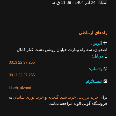
24 آذر 1404 - 11:39 ق.ظ
راه‌های ارتباطی

آدرس:
اصفهان، سه راه پینارت خیابان روشن دشت کنار کانال

موبایل:
0913 22 37 255

واتساپ:
0913 22 37 255

اینستاگرام:
kiseh_alvand
برای
خرید برزنت
،
خرید شید گلخانه
و
خرید توری سایبان
به
فروشگاه گونی الوند مراجعه نمایید.