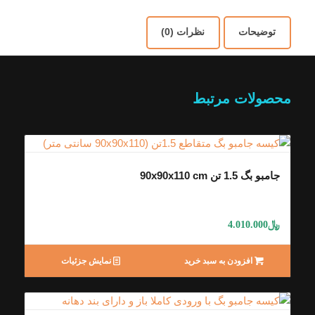
توضیحات
نظرات (0)
محصولات مرتبط
جامبو بگ 1.5 تن 90x90x110 cm
﷼
4.010.000
افزودن به سبد خرید
نمایش جزئیات