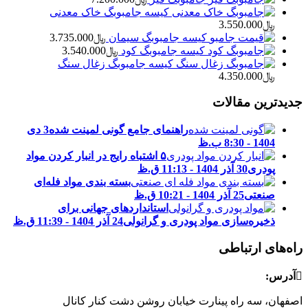
کیسه جامبوبگ خاک معدنی
﷼
3.550.000
کیسه جامبوبگ سیمان
﷼
3.735.000
کیسه جامبوبگ کود
﷼
3.540.000
کیسه جامبوبگ زغال سنگ
﷼
4.350.000
جدیدترین مقالات
راهنمای جامع گونی لمینت شده
3 دی
1404 - 8:30 ب.ظ
۵ اشتباه رایج در انبار کردن مواد
پودری
30 آذر 1404 - 11:13 ق.ظ
بسته ‌بندی مواد فله‌ای
صنعتی
25 آذر 1404 - 10:21 ق.ظ
استانداردهای جهانی برای
ذخیره‌سازی مواد پودری و گرانولی
24 آذر 1404 - 11:39 ق.ظ
راه‌های ارتباطی

آدرس:
اصفهان، سه راه پینارت خیابان روشن دشت کنار کانال