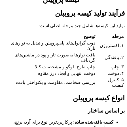
فرآیند تولید کیسه پروپیلن
تولید این کیسه‌ها شامل چند مرحله اصلی است:
مرحله
توضیح
ذوب گرانول‌های پلی‌پروپیلن و تبدیل به نوارهای
۱. اکستروژن
نازک
بافت نوارها به‌صورت تار و پود در ماشین‌های
۲. بافندگی
گردباف
۳. چاپ
چاپ طرح، لوگو و مشخصات کالا
۴. دوخت
دوخت انتهایی و ایجاد درز مقاوم
۵. کنترل
بررسی ضخامت، مقاومت و یکنواختی بافت
کیفیت
انواع کیسه پروپیلن
بر اساس ساختار
کیسه بافته‌شده ساده
:
پرکاربردترین نوع برای آرد، برنج،