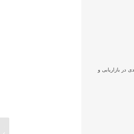
 در بازاریابی و
انواع ج
جامع و